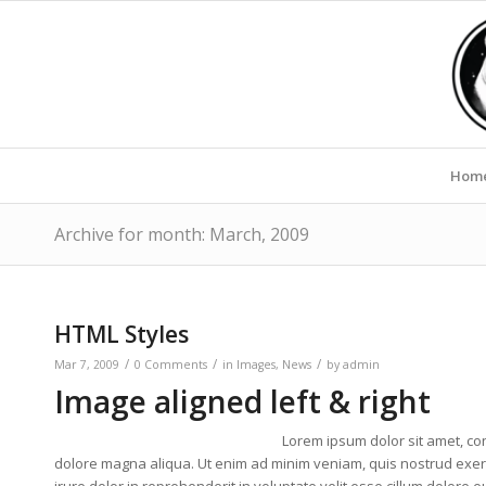
Hom
Archive for month: March, 2009
HTML Styles
/
/
/
Mar 7, 2009
0 Comments
in
Images
,
News
by
admin
Image aligned left & right
Lorem ipsum dolor sit amet, con
dolore magna aliqua. Ut enim ad minim veniam, quis nostrud exerc