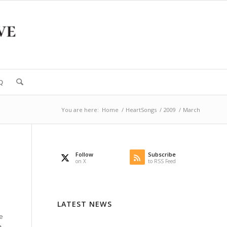
Q
You are here:
Home
/
HeartSongs
/
2009
/
March
Follow
Subscribe
on X
to RSS Feed
LATEST NEWS
e